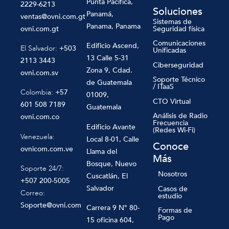
Punta Pacífica,
2229-6213
Soluciones
Panamá,
ventas@ovni.com.gt
Sistemas de
Panama, Panama
ovni.com.gt
Seguridad física
Comunicaciones
Edificio Ascend,
El Salvador:
+503
Unificadas
13 Calle 5-31
2113 3443
Ciberseguridad
Zona 9, Cdad.
ovni.com.sv
Soporte Técnico
de Guatemala
/ ITaaS
Colombia:
+57
01009,
CTO Virtual
601 508 7189
Guatemala
Análisis de Radio
ovni.com.co
Frecuencia
Edificio Avante
(Redes Wi-Fi)
Venezuela:
Local 8-01, Calle
Conoce
ovnicom.com.ve
Llama del
Más
Bosque, Nuevo
Soporte 24/7:
Nosotros
Cuscatlán, El
+507 200-5005
Salvador
Casos de
Correo:
estudio
Soporte@ovni.com
Carrera 9 N° 80-
Formas de
Pago
15 oficina 604,