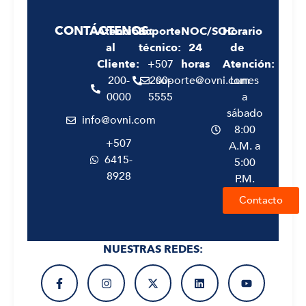
CONTÁCTENOS:
Atención
Soporte
NOC/SOC
Horario
al
técnico:
24
de
Cliente:
+507
horas
Atención:
200-
200-
soporte@ovni.com
Lunes
0000
5555
a
sábado
info@ovni.com
8:00
+507
A.M. a
6415-
5:00
8928
P.M.
Contacto
NUESTRAS REDES: